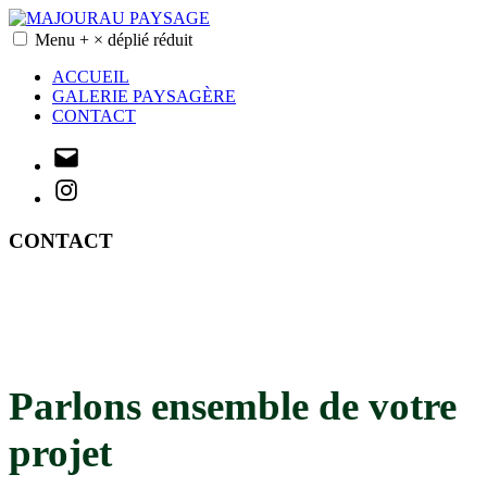
Accéder
au
Menu
+
×
déplié
réduit
MAJOURAU PAYSAGE
Création et entretien de jardins
contenu
ACCUEIL
GALERIE PAYSAGÈRE
CONTACT
Mail
Instagram
CONTACT
Parlons ensemble de votre
projet